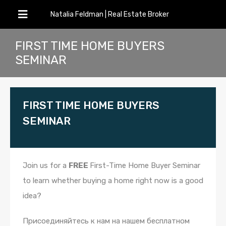
Natalia Feldman | Real Estate Broker
FIRST TIME HOME BUYERS
SEMINAR
FIRST TIME HOME BUYERS
SEMINAR
Join us for a
FREE
First-Time Home Buyer Seminar
to learn whether buying a home right now is a good
idea?
Присоединяйтесь к нам на нашем бесплатном